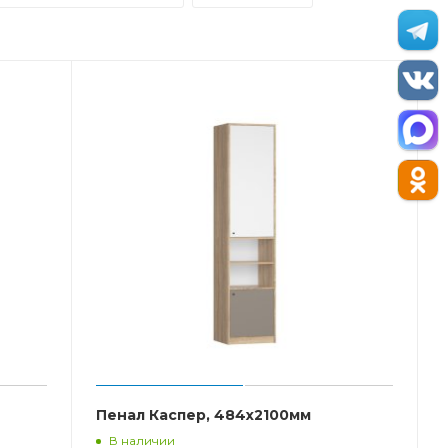
м
Пенал Каспер, 484x2100мм
В наличии