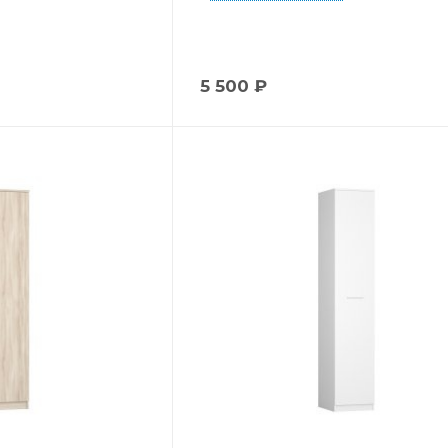
5 500
₽