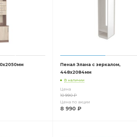
00x2050мм
Пенал Элана с зеркалом,
448x2084мм
В наличии
Цена
10 990
₽
Цена по акции
8 990
₽