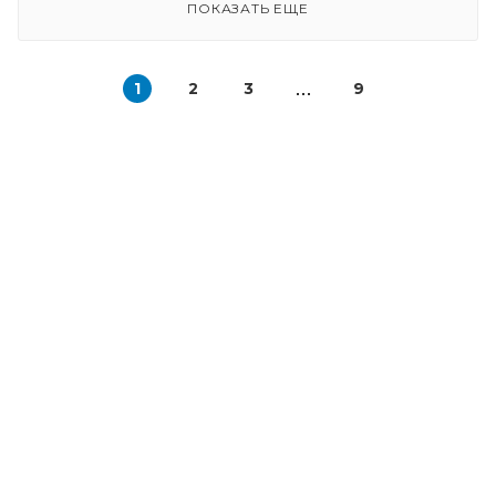
ПОКАЗАТЬ ЕЩЕ
1
2
3
9
КАТАЛОГ
РАСПРОДАЖА
ШКАФЫ
КУХНЯ
СТОЛЫ И СТУЛЬЯ
СПАЛЬНЯ