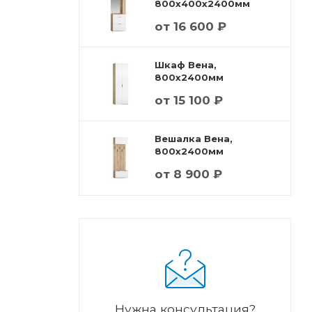
800x400x2400мм
от
16 600 ₽
Шкаф Вена,
800x2400мм
от
15 100 ₽
Вешалка Вена,
800x2400мм
от
8 900 ₽
Нужна консультация?