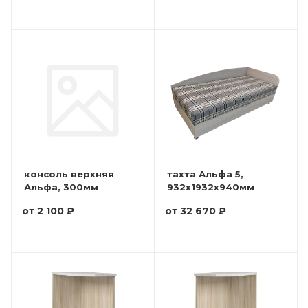
консоль верхняя
тахта Альфа 5,
Альфа, 300мм
932x1932x940мм
от
2 100 ₽
от
32 670 ₽