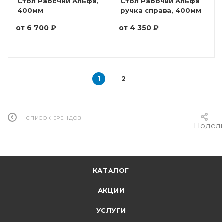
Стол Рабочий Альфа,
Стол Рабочий Альфа
400мм
ручка справа, 400мм
от
6 700 ₽
от
4 350 ₽
1
2
СПИСОК БРЕНДОВ
Подел
КАТАЛОГ
АКЦИИ
УСЛУГИ