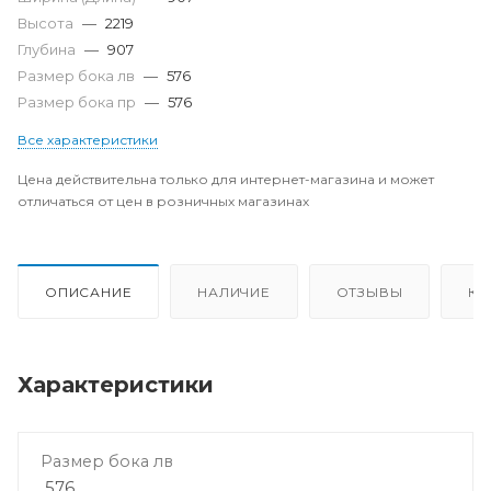
Высота
—
2219
Глубина
—
907
Размер бока лв
—
576
Размер бока пр
—
576
Все характеристики
Цена действительна только для интернет-магазина и может
отличаться от цен в розничных магазинах
ОПИСАНИЕ
НАЛИЧИЕ
ОТЗЫВЫ
КА
Характеристики
Размер бока лв
576