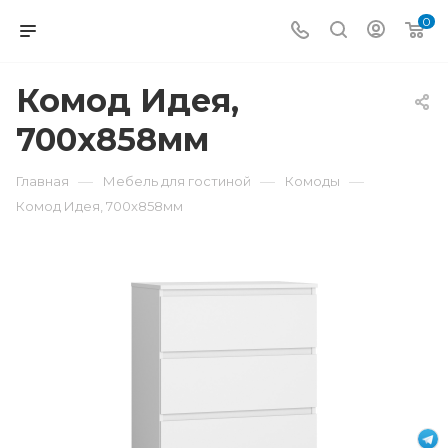
0
Комод Идея,
700x858мм
—
—
—
Главная
Мебель для гостиной
Комоды
Комод Идея, 700x858мм